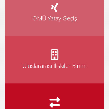
Üniversitemize gelmek isteyen tüm adaylarımız, "Yatay
Geçiş" ile ilgili detaylı bilgi almak için
OMÜ Yatay Geçiş
Üniversitemizin tüm Uluslararası anlaşmaları ve iş
birliktelerimiz hakkında bilgi almak için
Uluslararası İlişkiler Birimi
Uluslararası – Ulusal öğrenci değişim programı Erasmus