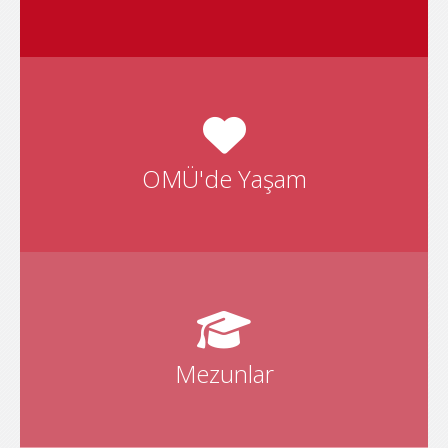
OMÜ'de Barınma, Ulaşım, Beslenme, Spor, Sosyal
Yaşam hakkında bilgi için tıklayınız
OMÜ'de Yaşam
OMÜ Mezunlar Koordinatörlüğü hakkında bilgi için
Mezunlar