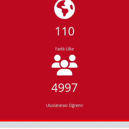
110
_____
Farklı Ülke
4997
_____
Uluslararası Öğrenci