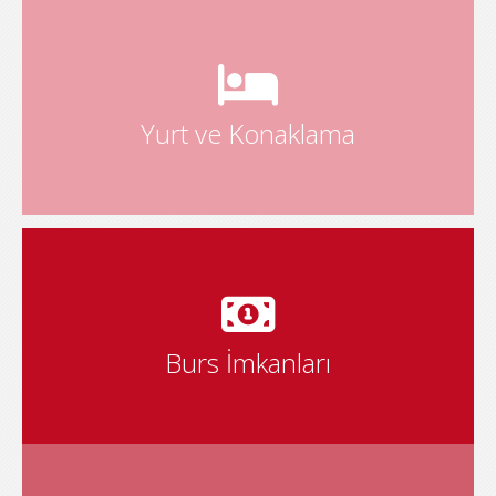
Üniversitemizin sağladığı yurt ve konaklama imkanlarını
öğrenmek için.
Yurt ve Konaklama
Burs imkanlarımız hakkında daha fazla bilgi almak için
Burs İmkanları