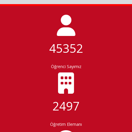
45352
_____
Öğrenci Sayımız
2497
_____
Öğretim Elemanı